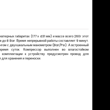
атюрных габаритах (177 х d31 мм) и массе всего 260г этот
е до 8 Bar. Время непрерывной работы составляет 9 минут.
нгом с двухшкальным манометром (Bar/Psi). А встроенный
ремя суток. Компрессор выполнен во влагостойком
комплектации к устройству предусмотрен провод для
 для хранения и переноски.