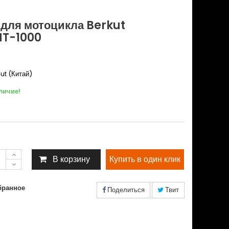
 для мотоцикла Berkut
MT-1000
ut (Китай)
личие!
В корзину
бранное
Поделиться
Твит