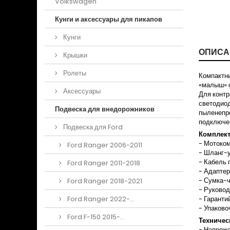
Volkswagen
Кунги и аксессуары для пикапов
Кунги
ОПИСА
Крышки
Ролеты
Компактны
«малыш» с
Аксессуары
Для контр
светоди
Подвеска для внедорожников
пыленепр
подключен
Подвеска для Ford
Комплект
- Мотоком
Ford Ranger 2006-2011
- Шланг-
- Кабель 
Ford Ranger 2011-2018
- Адапте
- Сумка-
Ford Ranger 2018-2021
- Руковод
Ford Ranger 2022-...
- Гаранти
- Упаково
Ford F-150 2015-...
Техничес
- Напряже