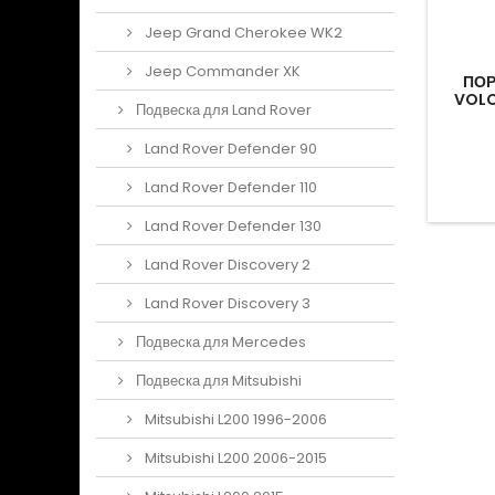
Jeep Grand Cherokee WK2
Jeep Commander XK
ОР VOIN
ПОРТАТИВНЫЙ КОМПРЕССОР
ПОР
)
ESCAPE (160 Л/МИН)
VOLC
Подвеска для Land Rover
Land Rover Defender 90
5 918грн
Land Rover Defender 110
В корзину
Land Rover Defender 130
Land Rover Discovery 2
Land Rover Discovery 3
Подвеска для Mercedes
Подвеска для Mitsubishi
Mitsubishi L200 1996-2006
Mitsubishi L200 2006-2015