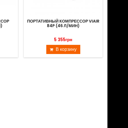
ССОР
ПОРТАТИВНЫЙ КОМПРЕССОР VIAIR
ПОР
Н)
84P (46 Л/МИН)
V
5 355грн
В корзину