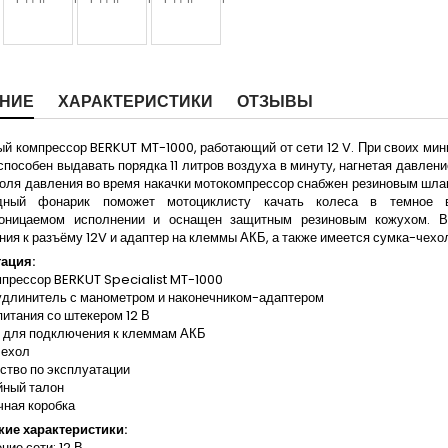
НИЕ
ХАРАКТЕРИСТИКИ
ОТЗЫВЫ
й компрессор BERKUT MT-1000, работающий от сети 12 V. При своих мини
пособен выдавать порядка 11 литров воздуха в минуту, нагнетая давлени
оля давления во время накачки мотокомпрессор снабжен резиновым шла
одный фонарик поможет мотоциклисту качать колеса в темное в
оницаемом исполнении и оснащен защитным резиновым кожухом. В 
ия к разъёму 12V и адаптер на клеммы АКБ, а также имеется сумка-чехол
ация:
прессор BERKUT Specialist MT-1000
удлинитель с манометром и наконечником-адаптером
питания со штекером 12 В
р для подключения к клеммам АКБ
чехол
ство по эксплуатации
йный талон
чная коробка
кие характеристики:
ние сети: 12 В