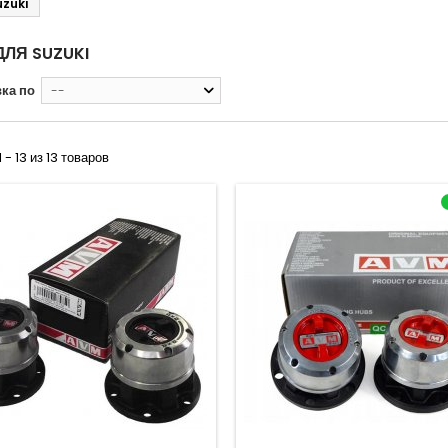
uzuki
ЛЯ SUZUKI
ка по
--
 - 13 из 13 товаров