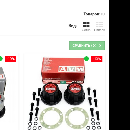
Товаров: 13
Вид:
Сетка
Список
СРАВНИТЬ (
0
)
-10%
-10%