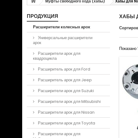
Муфты свободного хода (хабы)
Хабы для N
ПРОДУКЦИЯ
ХАБЫ Д
Расширители колесных арок
Сортиров
Универсальные расширители
арок
Показано 
Расширители арок для
квадроцикла
Расширитель арок для Ford
Расширитель арок для Jeep
Расширители арок для Suzuki
Расширители арок для Mitsubishi
Расширители арок для Nissan
Расширители арок для Toyota
Расширители арок для