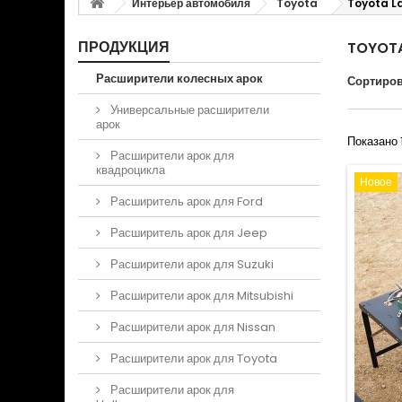
Интерьер автомобиля
Toyota
Toyota La
ПРОДУКЦИЯ
TOYOTA
Расширители колесных арок
Сортиров
Универсальные расширители
арок
Показано 1
Расширители арок для
квадроцикла
Новое
Расширитель арок для Ford
Расширитель арок для Jeep
Расширители арок для Suzuki
Расширители арок для Mitsubishi
Расширители арок для Nissan
Расширители арок для Toyota
Расширители арок для