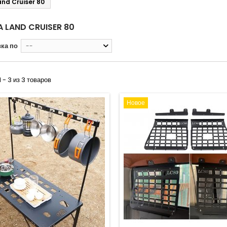
nd Cruiser 80
 LAND CRUISER 80
ка по
--
 - 3 из 3 товаров
Новое