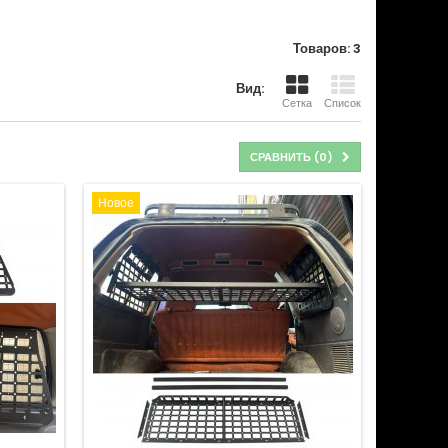
Товаров: 3
Вид:
Сетка
Список
СРАВНИТЬ (
0
)
Новое