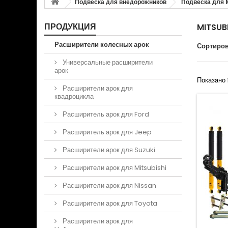
Подвеска для внедорожников
Подвеска для 
ПРОДУКЦИЯ
MITSUB
Расширители колесных арок
Сортиров
Универсальные расширители
арок
Показано 
Расширители арок для
квадроцикла
Расширитель арок для Ford
Расширитель арок для Jeep
Расширители арок для Suzuki
Расширители арок для Mitsubishi
Расширители арок для Nissan
Расширители арок для Toyota
Расширители арок для