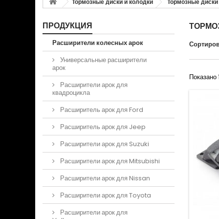
Тормозные диски и колодки
Тормозные диски
ПРОДУКЦИЯ
ТОРМО
Расширители колесных арок
Сортиров
Универсальные расширители
арок
Показано 1
Расширители арок для
квадроцикла
Расширитель арок для Ford
Расширитель арок для Jeep
Расширители арок для Suzuki
Расширители арок для Mitsubishi
Расширители арок для Nissan
Расширители арок для Toyota
Расширители арок для