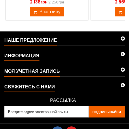
2 138грн
2 565г
2 250грн
В корзину
В
НАШЕ ПРЕДЛОЖЕНИЕ
ИНФОРМАЦИЯ
МОЯ УЧЕТНАЯ ЗАПИСЬ
СВЯЖИТЕСЬ С НАМИ
РАССЫЛКА
ПОДПИСЫВАЙСЯ