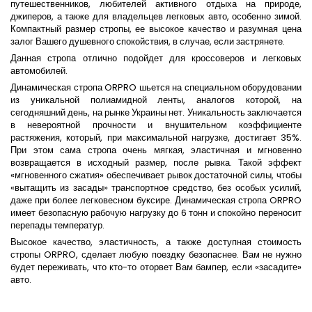
путешественников, любителей активного отдыха на природе,
джиперов, а также для владельцев легковых авто, особенно зимой.
Компактный размер стропы, ее высокое качество и разумная цена
залог Вашего душевного спокойствия, в случае, если застрянете.
Данная стропа отлично подойдет для кроссоверов и легковых
автомобилей.
Динамическая стропа ORPRO шьется на специальном оборудовании
из уникальной полиамидной ленты, аналогов которой, на
сегодняшний день, на рынке Украины нет. Уникальность заключается
в невероятной прочности и внушительном коэффициенте
растяжения, который, при максимальной нагрузке, достигает 35%.
При этом сама стропа очень мягкая, эластичная и мгновенно
возвращается в исходный размер, после рывка. Такой эффект
«мгновенного сжатия» обеспечивает рывок достаточной силы, чтобы
«вытащить из засады» транспортное средство, без особых усилий,
даже при более легковесном буксире. Динамическая стропа ORPRO
имеет безопасную рабочую нагрузку до 6 тонн и спокойно переносит
перепады температур.
Высокое качество, эластичность, а также доступная стоимость
стропы ORPRO, сделает любую поездку безопаснее. Вам не нужно
будет переживать, что кто-то оторвет Вам бампер, если «засадите»
авто.