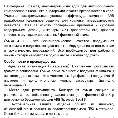
Размещение шлангов, манометров и насадок для автомобильного
компрессора в багажнике внедорожника часто превращается в хаос.
Учитывая экстремальные условия офф-роуда, компания ARB
разработала идеальное решение для хранения пневматического
инвентаря. Взяв за основу проверенный временем и суровым
бездорожьем дизайн, инженеры ARB доработали его, добавив
ключевые функции и современный фирменный стиль.
Сумка ARB — это бескомпромиссное качество, продуманная
эргономика и надежная защита вашего оборудования от влаги, пыли
и механических повреждений. Все необходимое для работы с
шинами теперь находится в одном месте и всегда под рукой.
Особенности и преимущества:
- Идеальная организация (7 карманов): Внутреннее пространство
грамотно зонировано. Сумка легко вмещает 2 воздушных шланга, 1
пистолет для накачки шин с манометром, 1 дефлятор, 1 продувочный
пистолет и дополнительные мелкие аксессуары (ниппели,
переходники).
- Место для ремкомплекта: Конструкция сумки специально
рассчитана так, чтобы в нее идеально помещался фирменный набор
для ремонта бескамерных шин ARB Speedy Seal SII.
- Экстремальная защита: Изделие пошито из плотного,
износостойкого и полностью водонепроницаемого ПВХ-материала.
Он не боится грязи, масел и легко моется.