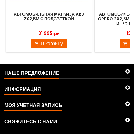
АВТОМОБИЛЬНАЯ МАРКИЗА ARB
АВТОМОБИЛЬНА
2X2,5М С ПОДСВЕТКОЙ
ORPRO 2Х2,5М 
И LED 
31 995грн
13 
В корзину
В
НАШЕ ПРЕДЛОЖЕНИЕ
ИНФОРМАЦИЯ
МОЯ УЧЕТНАЯ ЗАПИСЬ
СВЯЖИТЕСЬ С НАМИ