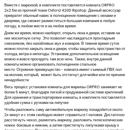
Вместе с маркизой, в комплекте поставляется комната ORPRO
2х2.5м из прочной ткани Oxford 420D Ripstop. Данный аксессуар
превратит обычный навес в полноценное помещение с окнами и
дверями, где сможет разместиться большая компания в любую
погоду, в любом месте и на любое время.
Днем же время, можно наоборот, открыть окна и двери, оставив на
них москитную сетку. Это позволит наслаждаться прохладным
сквозняком, без назойливых мух и комаров. В темное время суток
можно плотно закрыть окна и двери, чтобы защитить пространство от
холода, ветра и непогоды. Установив дополнительное освещение
можно и вовсе просидеть там всю ночь. Также, внутри данной
комнаты можно организовать полноценное спальное
место. Огромное преимущество - комната имеет съемный ПВХ пол
на молнии, который, может быть отстегнут для мойки или по причине
ненадобности.
Весь процесс установки комнаты для маркизы ORPRO занимает не
более 5 минут, благодаря легкой и продуманной системе креплений.
Для хранения и транспортировки комнаты, в комплекте поставляется
удобная сумка с ручками на липучке.
Чтобы разложить саму автомобильную маркизу понадобится около
2х минут и с этим свободно может справиться 1 человек. Достаточно
расстегнуть чехол, размотать маркизу, разложить телескопические
ножки: боковые и нижние, а затем пристегнуть липучками крышу к