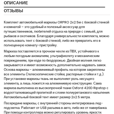
ОПИСАНИЕ
ОТЗЫВЫ
Комплект автомобильной маркизы ORPRO
2
х2.5м с боковой стенкой
и комнатой – это удобный и полезный аксессуар для
путешественников, любителей отдыха на природе с семьей, для
рыбаков и охотников. Благодаря универсальности комплекта, можно
использовать тент с боковой стенкой, либо же превратить его в
полноценную комнату-пристройку.
Маркиза поставляется в прочном чехле из ПВХ, устойчивого к
любым погодным аномалиям, ультрафиолету и механическим
повреждениям, при езде по бездорожью. Двойная молния легко
закрывается и имеет возможность дополнительно надевать замок.
Основа маркизы - алюминиевый профиль на котором закреплены
все элементы (телескопические стойки, распорные стойки и т.д.).
При установке маркизы ткань не выполняет роль несущего
элемента, а лишь ложится на алюминиевую конструкцию. Сама
маркиза выполнена из высокопрочной ткани Oxford 420D Ripstop с
водоотталкивающей пропиткой и слоем полиуретанового напыления.
Автомобильный боковой тент имеет размер
2
х2.5 метра.
Посередине маркизы, с внутренней стороны интегрирована лед-
подсветка. Работает от USB разъема в авто, либо же от павербанка.
При помощи контроллера можно регулировать уровень яркости.