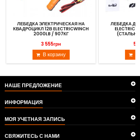
ЛЕБЕДКА ЭЛЕКТРИЧЕСКАЯ НА
ЛЕБЕДКА ДЛ
КВАДРОЦИКЛ 12В ELECTRICWINCH
ELECTRIC 
2000LB / 907КГ
(СТАЛЬНОЙ
3 555грн
5 
В корзину
В
НАШЕ ПРЕДЛОЖЕНИЕ
ИНФОРМАЦИЯ
МОЯ УЧЕТНАЯ ЗАПИСЬ
СВЯЖИТЕСЬ С НАМИ